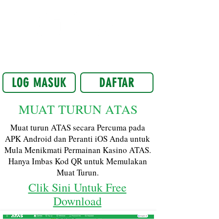
ATAS Casino
ATAS Kasino Malaysia 2024
LOG MASUK
DAFTAR
MUAT TURUN ATAS
Muat turun ATAS secara Percuma pada
APK Android dan Peranti iOS Anda untuk
Mula Menikmati Permainan Kasino ATAS.
Hanya Imbas Kod QR untuk Memulakan
Muat Turun.
Clik Sini Untuk Free
Download