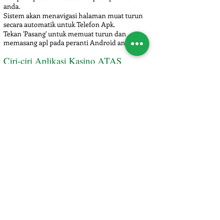
anda.
Sistem akan menavigasi halaman muat turun
secara automatik untuk Telefon Apk.
Tekan 'Pasang' untuk memuat turun dan
memasang apl pada peranti Android anda.
Ciri-ciri Aplikasi Kasino ATAS
Apl Kasino ATAS padat dengan ciri yang direka
untuk meningkatkan pengalaman permainan
anda:
Pilihan Permainan yang Banyak
: Akses pelbagai
jenis permainan kasino, pilihan buku sukan
dan cabutan loteri, semuanya dari kemudahan
peranti mudah alih anda.
Pemberitahuan Masa Nyata
: Kekal dikemas
kini dengan promosi terkini, pelancaran
permainan dan cabutan keputusan dengan
makluman dan pemberitahuan masa nyata.
Transaksi Selamat dan Pantas
: Nikmati deposit
dan pengeluaran yang selamat dan pantas
dengan gerbang pembayaran selamat kami,
yang direka untuk melindungi maklumat
kewangan anda.
Sokongan Pelanggan 24/7
: Dapatkan bantuan