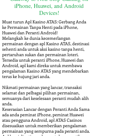
iPhone, Huawei, and Android
Devices!
Muat turun Apl Kasino ATAS: Gerbang Anda
ke Permainan Tanpa Henti pada iPhone,
Huawei dan Peranti Android!
Melangkah ke dunia kecemerlangan
permainan dengan apl Kasino ATAS, destinasi
sehenti anda untuk aksi kasino tanpa henti,
pertaruhan sukan dan permainan loteri.
Tersedia untuk peranti iPhone, Huawei dan
Android, apl kami direka untuk membawa
pengalaman Kasino ATAS yang mendebarkan
terus ke hujung jari anda.
Nikmati permainan yang lancar, transaksi
selamat dan pelbagai pilihan permainan,
semuanya dari keselesaan peranti mudah alih
anda.
Keserasian Lancar dengan Peranti Anda Sama
ada anda peminat iPhone, peminat Huawei
atau pengguna Android, apl ATAS Casinos
disesuaikan untuk memberikan pengalaman
permainan yang sempurna pada peranti anda.